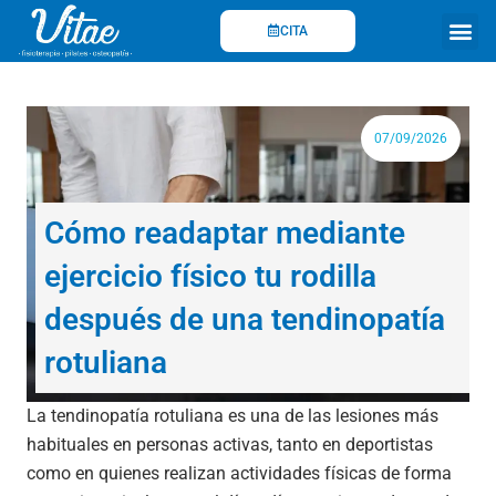
Ir
CITA
al
contenido
Fisioterapi
07/09/2026
Cómo readaptar mediante
ejercicio físico tu rodilla
después de una tendinopatía
rotuliana
La tendinopatía rotuliana es una de las lesiones más
habituales en personas activas, tanto en deportistas
como en quienes realizan actividades físicas de forma