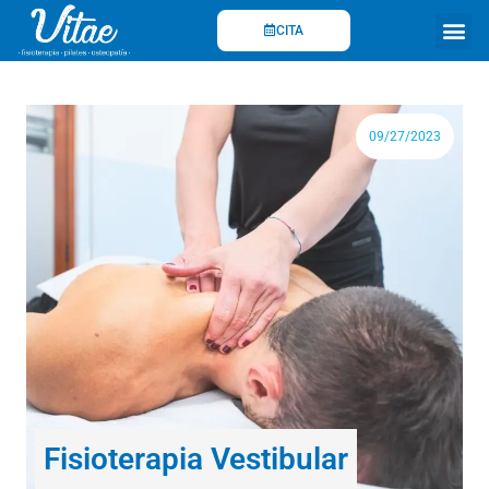
Ir
CITA
al
contenido
Fisioterapi
09/27/2023
Fisioterapia Vestibular