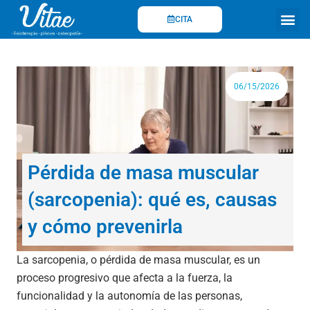
Ir
CITA
al
contenido
Fisioterapi
06/15/2026
Pérdida de masa muscular
(sarcopenia): qué es, causas
y cómo prevenirla
La sarcopenia, o pérdida de masa muscular, es un
proceso progresivo que afecta a la fuerza, la
funcionalidad y la autonomía de las personas,