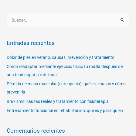
B
u
s
Entradas recientes
c
a
Dolor de pies en verano: causas, prevención y tratamiento
r
Cómo readaptar mediante ejercicio físico tu rodilla después de
p
una tendinopatía rotuliana
o
Pérdida de masa muscular (sarcopenia): qué es, causas y cómo
r
prevenirla
:
Bruxismo: causas reales y tratamiento con fisioterapia
Entrenamiento funcional en rehabilitación: qué es y para quién
Comentarios recientes