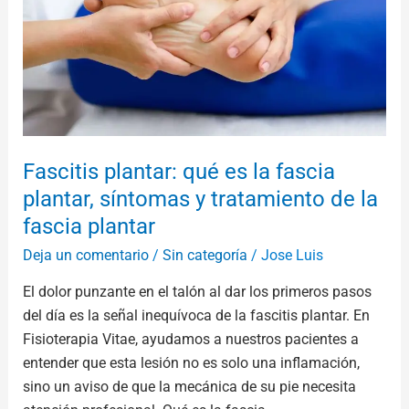
fascia
plantar,
síntomas
y
tratamiento
de
la
Fascitis plantar: qué es la fascia
fascia
plantar, síntomas y tratamiento de la
plantar
fascia plantar
Deja un comentario
/
Sin categoría
/
Jose Luis
El dolor punzante en el talón al dar los primeros pasos
del día es la señal inequívoca de la fascitis plantar. En
Fisioterapia Vitae, ayudamos a nuestros pacientes a
entender que esta lesión no es solo una inflamación,
sino un aviso de que la mecánica de su pie necesita