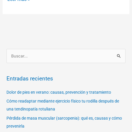
B
u
s
Entradas recientes
c
a
Dolor de pies en verano: causas, prevención y tratamiento
r
Cómo readaptar mediante ejercicio físico tu rodilla después de
p
una tendinopatía rotuliana
o
Pérdida de masa muscular (sarcopenia): qué es, causas y cómo
r
prevenirla
: