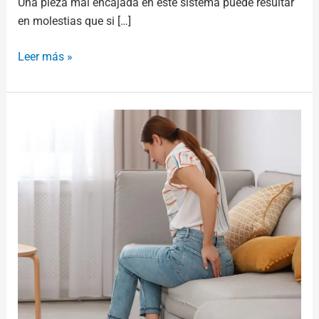
Una pieza mal encajada en este sistema puede resultar
en molestias que si […]
Leer más »
¿Lumbalgia
o
Ciatalgia?
Aprende
a
diferenciarlas
y
descubre
cómo
recuperar
tu