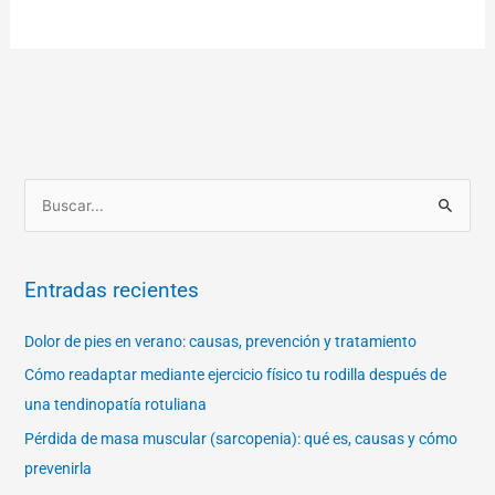
B
u
s
Entradas recientes
c
a
Dolor de pies en verano: causas, prevención y tratamiento
r
Cómo readaptar mediante ejercicio físico tu rodilla después de
p
una tendinopatía rotuliana
o
Pérdida de masa muscular (sarcopenia): qué es, causas y cómo
r
prevenirla
: