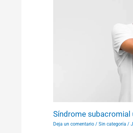
hombro
doloroso
Síndrome subacromial 
Deja un comentario
/
Sin categoría
/
J