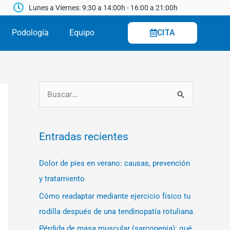
Lunes a Viernes: 9:30 a 14:00h - 16:00 a 21:00h
Podología
Equipo
CITA
B
u
s
Entradas recientes
c
a
Dolor de pies en verano: causas, prevención
r
y tratamiento
p
Cómo readaptar mediante ejercicio físico tu
o
rodilla después de una tendinopatía rotuliana
r
Pérdida de masa muscular (sarcopenia): qué