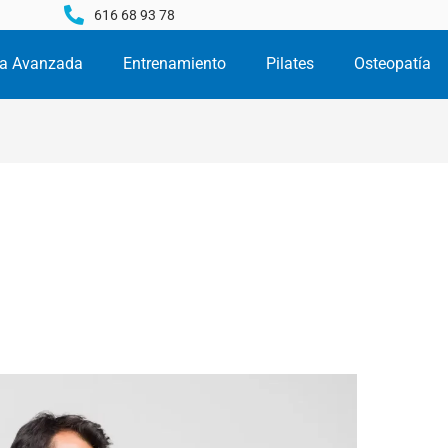
616 68 93 78
pia Avanzada
Entrenamiento
Pilates
Osteopatía