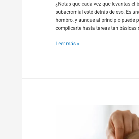
¿Notas que cada vez que levantas el 
subacromial esté detrás de eso. Es u
hombro, y aunque al principio puede p
complicarte hasta tareas tan básicas c
Leer más »
Plagiocefalia
o
síndrome
de