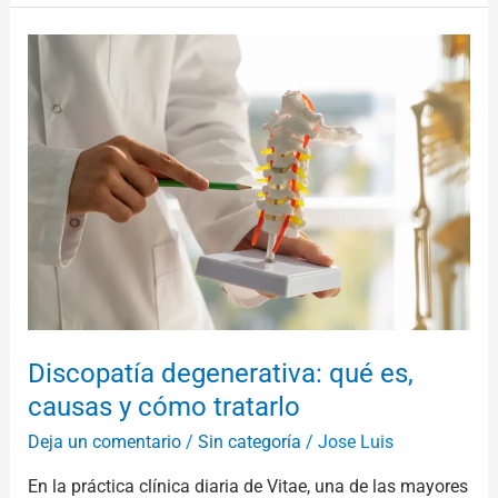
Discopatía
degenerativa:
qué
es,
causas
y
cómo
tratarlo
Discopatía degenerativa: qué es,
causas y cómo tratarlo
Deja un comentario
/
Sin categoría
/
Jose Luis
En la práctica clínica diaria de Vitae, una de las mayores